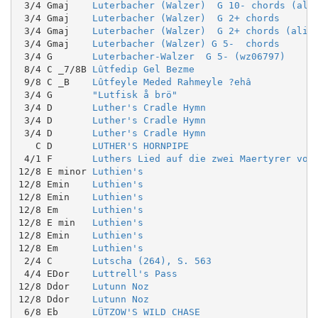
 3/4 Gmaj    
Luterbacher (Walzer)  G 10- chords (ali
 3/4 Gmaj    
Luterbacher (Walzer)  G 2+ chords
 3/4 Gmaj    
Luterbacher (Walzer)  G 2+ chords (alig
 3/4 Gmaj    
Luterbacher (Walzer) G 5-  chords
 3/4 G       
Luterbacher-Walzer  G 5- (wz06797)
 8/4 C _7/8B 
Lûtfedip Gel Bezme
 9/8 C _B    
Lûtfeyle Meded Rahmeyle ?ehâ
 3/4 G       
"Lutfisk å brö"
 3/4 D       
Luther's Cradle Hymn
 3/4 D       
Luther's Cradle Hymn
 3/4 D       
Luther's Cradle Hymn
   C D       
LUTHER'S HORNPIPE
 4/1 F       
Luthers Lied auf die zwei Maertyrer von
12/8 E minor 
Luthien's
12/8 Emin    
Luthien's
12/8 Emin    
Luthien's
12/8 Em      
Luthien's
12/8 E min   
Luthien's
12/8 Emin    
Luthien's
12/8 Em      
Luthien's
 2/4 C       
Lutscha (264), S. 563
 4/4 EDor    
Luttrell's Pass
12/8 Ddor    
Lutunn Noz
12/8 Ddor    
Lutunn Noz
 6/8 Eb      
LÜTZOW'S WILD CHASE