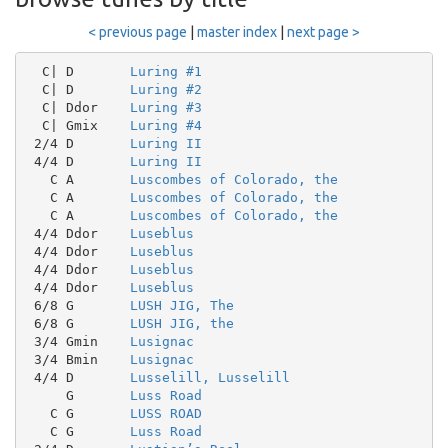
< previous page
|
master index
|
next page >
  C| D       
Luring #1
  C| D       
Luring #2
  C| Ddor    
Luring #3
  C| Gmix    
Luring #4
 2/4 D       
Luring II
 4/4 D       
Luring II
   C A       
Luscombes of Colorado, the
   C A       
Luscombes of Colorado, the
   C A       
Luscombes of Colorado, the
 4/4 Ddor    
Luseblus
 4/4 Ddor    
Luseblus
 4/4 Ddor    
Luseblus
 4/4 Ddor    
Luseblus
 6/8 G       
LUSH JIG, The
 6/8 G       
LUSH JIG, the
 3/4 Gmin    
Lusignac
 3/4 Bmin    
Lusignac
 4/4 D       
Lusselill, Lusselill
     G       
Luss Road
   C G       
LUSS ROAD
   C G       
Luss Road