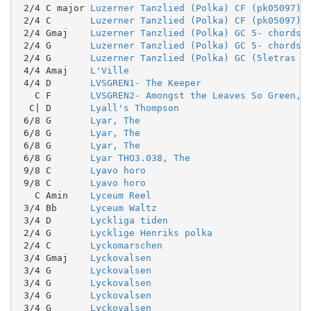
 2/4 C major 
Luzerner Tanzlied (Polka) CF (pk05097)
 2/4 C       
Luzerner Tanzlied (Polka) CF (pk05097)
 2/4 Gmaj    
Luzerner Tanzlied (Polka) GC 5- chords
 2/4 G       
Luzerner Tanzlied (Polka) GC 5- chords
 2/4 G       
Luzerner Tanzlied (Polka) GC (5letras t
 4/4 Amaj    
L'Ville
 4/4 D       
LVSGREN1- The Keeper
   C F       
LVSGREN2- Amongst the Leaves So Green, 
  C| D       
Lyall's Thompson
 6/8 G       
Lyar, The
 6/8 G       
Lyar, The
 6/8 G       
Lyar, The
 6/8 G       
Lyar THO3.038, The
 9/8 C       
Lyavo horo
 9/8 C       
Lyavo horo
   C Amin    
Lyceum Reel
 3/4 Bb      
Lyceum Waltz
 3/4 D       
Lyckliga tiden
 2/4 G       
Lycklige Henriks polka
 2/4 C       
Lyckomarschen
 3/4 Gmaj    
Lyckovalsen
 3/4 G       
Lyckovalsen
 3/4 G       
Lyckovalsen
 3/4 G       
Lyckovalsen
 3/4 G       
Lyckovalsen