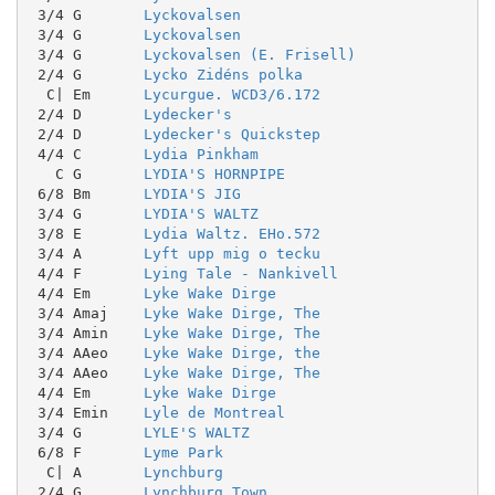
 3/4 G       
Lyckovalsen
 3/4 G       
Lyckovalsen
 3/4 G       
Lyckovalsen (E. Frisell)
 2/4 G       
Lycko Zidéns polka
  C| Em      
Lycurgue. WCD3/6.172
 2/4 D       
Lydecker's
 2/4 D       
Lydecker's Quickstep
 4/4 C       
Lydia Pinkham
   C G       
LYDIA'S HORNPIPE
 6/8 Bm      
LYDIA'S JIG
 3/4 G       
LYDIA'S WALTZ
 3/8 E       
Lydia Waltz. EHo.572
 3/4 A       
Lyft upp mig o tecku
 4/4 F       
Lying Tale - Nankivell
 4/4 Em      
Lyke Wake Dirge
 3/4 Amaj    
Lyke Wake Dirge, The
 3/4 Amin    
Lyke Wake Dirge, The
 3/4 AAeo    
Lyke Wake Dirge, the
 3/4 AAeo    
Lyke Wake Dirge, The
 4/4 Em      
Lyke Wake Dirge
 3/4 Emin    
Lyle de Montreal
 3/4 G       
LYLE'S WALTZ
 6/8 F       
Lyme Park
  C| A       
Lynchburg
 2/4 G       
Lynchburg Town