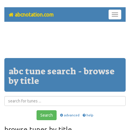
abcnotation.com
Toggle
navigati
abc tune search - browse
by title
Search
advanced
help
browse tunes by title