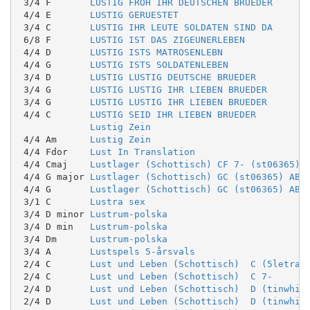
 3/4 F       
LUSTIG FROH IHR DEUTSCHEN BRUEDER
 4/4 E       
LUSTIG GERUESTET
 3/4 C       
LUSTIG IHR LEUTE SOLDATEN SIND DA
 6/8 F       
LUSTIG IST DAS ZIGEUNERLEBEN
 4/4 D       
LUSTIG ISTS MATROSENLEBN
 4/4 G       
LUSTIG ISTS SOLDATENLEBEN
 3/4 D       
LUSTIG LUSTIG DEUTSCHE BRUEDER
 3/4 G       
LUSTIG LUSTIG IHR LIEBEN BRUEDER
 3/4 G       
LUSTIG LUSTIG IHR LIEBEN BRUEDER
 4/4 C       
LUSTIG SEID IHR LIEBEN BRUEDER
Lustig Zein
 4/4 Am      
Lustig Zein
 4/4 Fdor    
Lust In Translation
 4/4 Cmaj    
Lustlager (Schottisch) CF 7- (st06365) 
 4/4 G major 
Lustlager (Schottisch) GC (st06365) ABA
 4/4 G       
Lustlager (Schottisch) GC (st06365) ABA
 3/1 C       
Lustra sex
 3/4 D minor 
Lustrum-polska
 3/4 D min   
Lustrum-polska
 3/4 Dm      
Lustrum-polska
 3/4 A       
Lustspels 5-årsvals
 2/4 C       
Lust und Leben (Schottisch)  C (5letras
 2/4 C       
Lust und Leben (Schottisch)  C 7-
 2/4 D       
Lust und Leben (Schottisch)  D (tinwhis
 2/4 D       
Lust und Leben (Schottisch)  D (tinwhis