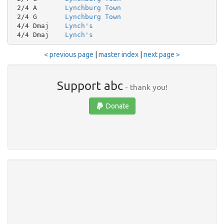
 2/4 A       
Lynchburg Town
 2/4 G       
Lynchburg Town
 4/4 Dmaj    
Lynch's
 4/4 Dmaj    
Lynch's
< previous page
|
master index
|
next page >
Support abc
- thank you!
Donate