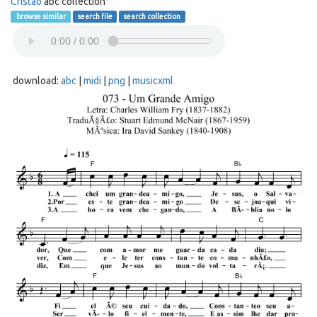
Cristão
abc collection
browse similar
search file
search collection
download:
abc
|
midi
|
png
|
musicxml