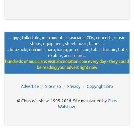
... gigs, folk clubs, instruments, musicians, CDs, concerts, music
shops, equipment, sheet music, bands ...
... bouzouki, dulcimer, harp, banjo, percussion, tuba, diatonic, flute,
ukulele, accordion ...
hundreds of musicians visit abcnotation.com every day - they could
be reading your advert right now
Advertise
Site map
Privacy
Copyright info
© Chris Walshaw, 1995-2026. Site maintained by
Chris
Walshaw
.