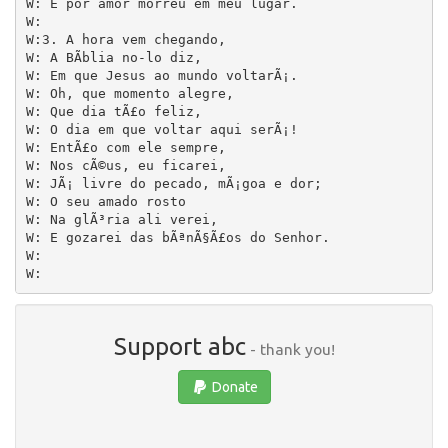
W: E por amor morreu em meu lugar.

W: 

W:3. A hora vem chegando,

W: A BÃ­blia no-lo diz,

W: Em que Jesus ao mundo voltarÃ¡.

W: Oh, que momento alegre,

W: Que dia tÃ£o feliz,

W: O dia em que voltar aqui serÃ¡!

W: EntÃ£o com ele sempre,

W: Nos cÃ©us, eu ficarei,

W: JÃ¡ livre do pecado, mÃ¡goa e dor;

W: O seu amado rosto

W: Na glÃ³ria ali verei,

W: E gozarei das bÃªnÃ§Ã£os do Senhor.

W: 

Support abc
- thank you!
Donate