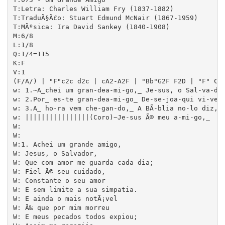
T:Letra: Charles William Fry (1837-1882)

T:TraduÃ§Ã£o: Stuart Edmund McNair (1867-1959)

T:MÃºsica: Ira David Sankey (1840-1908)

M:6/8

L:1/8

Q:1/4=115

K:F

V:1

(F/A/) | "F"c2c d2c | cA2-A2F | "Bb"G2F F2D | "F" C3
w: 1.~A_chei um gran-dea-mi-go,_ Je-sus, o Sal-va-do
w: 2.Por_ es-te gran-dea-mi-go_ De-se-joa-qui vi-ver,
w: 3.A_ ho-ra vem che-gan-do,_ A BÃ­-blia no-lo diz, Em_
w: ||||||||||||||||(Coro)~Je-sus Ã© meu a-mi-go,_    
W: 

W: 

W:1. Achei um grande amigo,

W: Jesus, o Salvador,

W: Que com amor me guarda cada dia;

W: Fiel Ã© seu cuidado,

W: Constante o seu amor

W: E sem limite a sua simpatia.

W: E ainda o mais notÃ¡vel

W: Ã‰ que por mim morreu

W: E meus pecados todos expiou;
