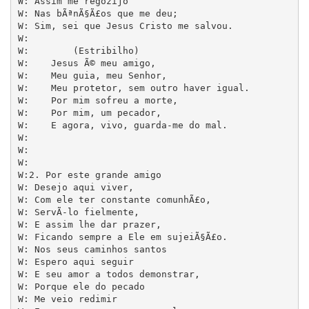
W: Assim me regozijo

W: Nas bÃªnÃ§Ã£os que me deu;

W: Sim, sei que Jesus Cristo me salvou.

W: 

W: 	  (Estribilho)

W:    Jesus Ã© meu amigo,

W:    Meu guia, meu Senhor,

W:    Meu protetor, sem outro haver igual.

W:    Por mim sofreu a morte, 

W:    Por mim, um pecador,

W:    E agora, vivo, guarda-me do mal.

W: 

W: 

W:

W:2. Por este grande amigo

W: Desejo aqui viver,

W: Com ele ter constante comunhÃ£o,

W: ServÃ­-lo fielmente, 

W: E assim lhe dar prazer,

W: Ficando sempre a Ele em sujeiÃ§Ã£o.

W: Nos seus caminhos santos

W: Espero aqui seguir

W: E seu amor a todos demonstrar,

W: Porque ele do pecado

W: Me veio redimir
