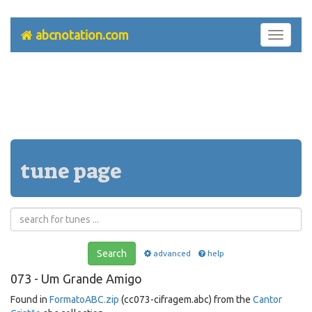
abcnotation.com
Toggle
navigati
tune page
Search
advanced
help
073 - Um Grande Amigo
Found in
FormatoABC.zip
(cc073-cifragem.abc) from the
Cantor