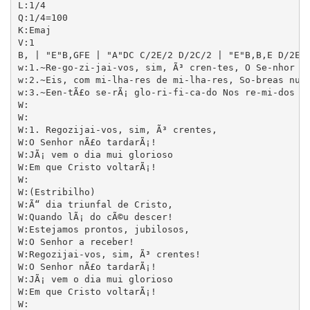
L:1/4

Q:1/4=100

K:Emaj

V:1

B, | "E"B,GFE | "A"DC C/2E/2 D/2C/2 | "E"B,B,E D/2E/
w:1.~Re-go-zi-jai-vos, sim, Ã³ cren-tes, O Se-nhor n
w:2.~Eis, com mi-lha-res de mi-lha-res, So-breas nu-v
w:3.~Een-tÃ£o se-rÃ¡ glo-ri-fi-ca-do Nos re-mi-dos o 
W:

W:

W:1. Regozijai-vos, sim, Ã³ crentes,

W:O Senhor nÃ£o tardarÃ¡!

W:JÃ¡ vem o dia mui glorioso

W:Em que Cristo voltarÃ¡!

W:

W:(Estribilho)

W:Ã“ dia triunfal de Cristo,

W:Quando lÃ¡ do cÃ©u descer!

W:Estejamos prontos, jubilosos,

W:O Senhor a receber!               

W:Regozijai-vos, sim, Ã³ crentes!

W:O Senhor nÃ£o tardarÃ¡!

W:JÃ¡ vem o dia mui glorioso

W:Em que Cristo voltarÃ¡!

W:
