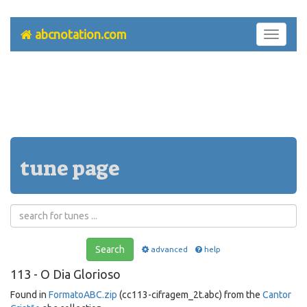
abcnotation.com
Toggle
navigati
tune page
Search
advanced
help
113 - O Dia Glorioso
Found in
FormatoABC.zip
(cc113-cifragem_2t.abc) from the
Cantor