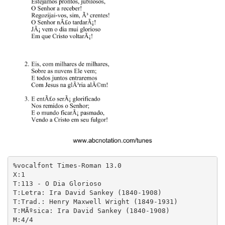
%vocalfont Times-Roman 13.0

X:1

T:113 - O Dia Glorioso

T:Letra: Ira David Sankey (1840-1908)

T:Trad.: Henry Maxwell Wright (1849-1931)

T:MÃºsica: Ira David Sankey (1840-1908)

M:4/4
