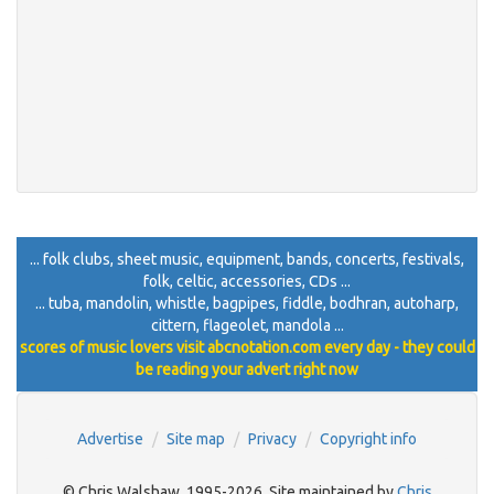
... folk clubs, sheet music, equipment, bands, concerts, festivals,
folk, celtic, accessories, CDs ...
... tuba, mandolin, whistle, bagpipes, fiddle, bodhran, autoharp,
cittern, flageolet, mandola ...
scores of music lovers visit abcnotation.com every day - they could
be reading your advert right now
Advertise
Site map
Privacy
Copyright info
© Chris Walshaw, 1995-2026. Site maintained by
Chris