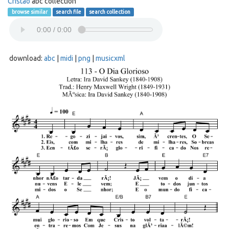
Cristão
abc collection
browse similar
search file
search collection
download:
abc
|
midi
|
png
|
musicxml