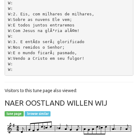
W:

W:

W:2. Eis, com milhares de milhares,

W:Sobre as nuvens Ele vem;

W:E todos juntos entraremos

W:Com Jesus na glÃ³ria alÃ©m!

W:

W:3. E entÃ£o serÃ¡ glorificado

W:Nos remidos o Senhor;

W:E o mundo ficarÃ¡ pasmado,

W:Vendo a Cristo em seu fulgor!

W:

Visitors to this tune page also viewed:
NAER OOSTLAND WILLEN WIJ
tune page
browse similar