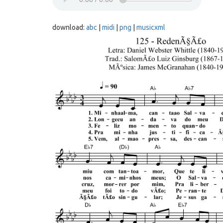
download:
abc
|
midi
|
png
|
musicxml