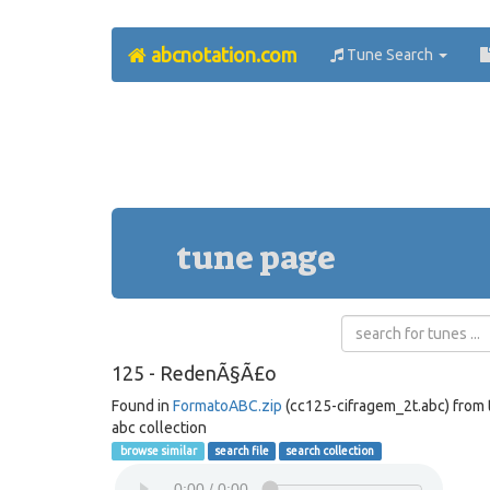
abcnotation.com
Tune Search
tune page
125 - RedenÃ§Ã£o
Found in
FormatoABC.zip
(cc125-cifragem_2t.abc) from
abc collection
browse similar
search file
search collection