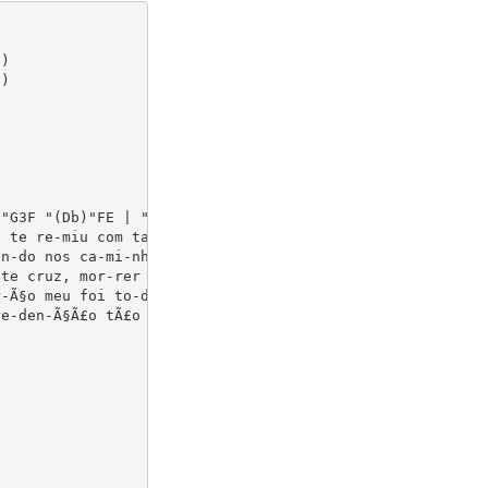
)

)

"G3F "(Db)"FE | "Ab"E3E EC | c3c BA | "Db"F3A GF | "Ab"E
 te re-miu com tan-toa-mor, Que te li-vrou daes-cra-vi-d
n-do nos ca-mi-nhos meus; O Sal-va-dor me des-co-briu E 
te cruz, mor-rer por mim, Pra li-ber-tar-me doo-pres-sor
-Ã§o meu foi to-do vÃ£o; Pe-ran-te Deus sÃ³ tem va-lor O
e-den-Ã§Ã£o tÃ£o sin-gu-lar; Je-sus ga-ran-tea sal-va-Ã§