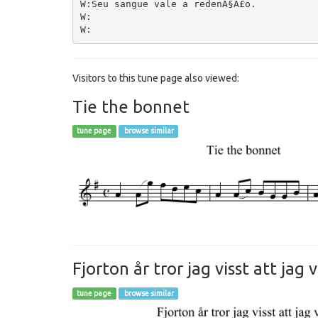
W:Seu sangue vale a redenÃ§Ã£o.

W:

Visitors to this tune page also viewed:
Tie the bonnet
tune page
browse similar
Fjorton år tror jag visst att jag 
tune page
browse similar