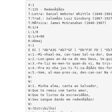
X:1

T:125 - RedenÃ§Ã£o

T:Letra: Daniel Webster Whittle (1840-1901
T:Trad.: SalomÃ£o Luiz Ginsburg (1867-1927
T:MÃºsica: James McGranahan (1840-1907)

M:3/4

L:1/8

Q:1/4=90

K:Abmaj

V:1

E EC | "Ab"A3G "Ab7"GF | "Db"F3F FD | "Eb7
w:1.~Mi-nhaal-ma, can-taao Sal-va-dor, Que
w:2.~Lon-geeu an-da-va do meu Deus, Se-gui
w:3.~Fe-liz mo-men-to quan-do vi, Na tris-
w:4.~Pra mi-nha jus-ti-fi-ca-Ã§Ã£o Oes-for
w:5.~Vem, al-mao-pres-sa, des-can-sar Na r
W:

W:

W:1. Minha alma, canta ao Salvador,

W:Que te remiu com tanto amor,

W:Que te livrou da escravidÃ£o,

W:Seu sangue dando em redenÃ§Ã£o!

W:

W:(Estribilho)
