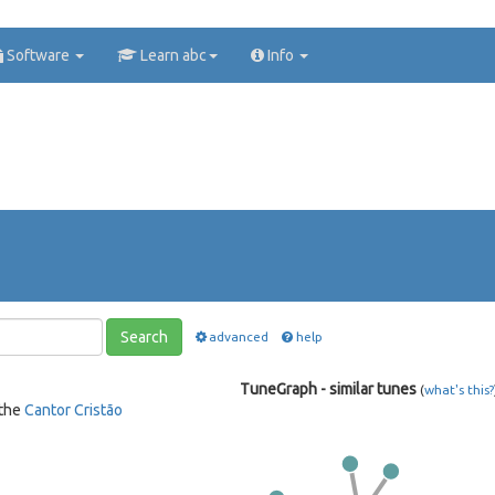
Software
Learn abc
Info
Search
advanced
help
TuneGraph - similar tunes
(
what's this?
 the
Cantor Cristão