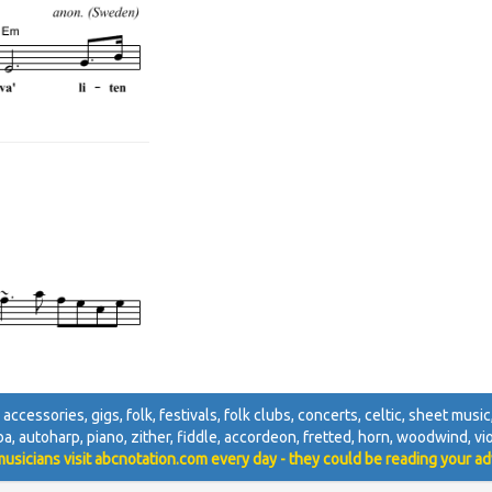
 accessories, gigs, folk, festivals, folk clubs, concerts, celtic, sheet music
uba, autoharp, piano, zither, fiddle, accordeon, fretted, horn, woodwind, viol
usicians visit abcnotation.com every day - they could be reading your ad