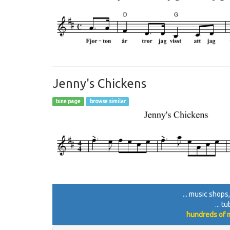
Jenny's Chickens
tune page
browse similar
... music shops,
... t
hundreds of m