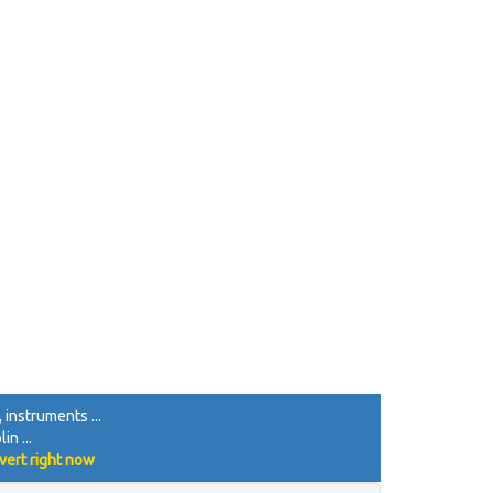
, instruments ...
in ...
vert right now