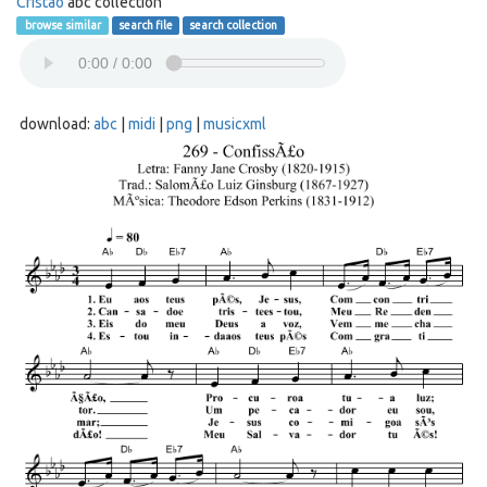
Cristão
abc collection
browse similar
search file
search collection
download:
abc
|
midi
|
png
|
musicxml