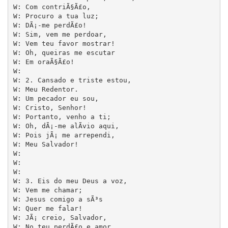
W: Com contriÃ§Ã£o,

W: Procuro a tua luz;

W: DÃ¡-me perdÃ£o!

W: Sim, vem me perdoar,

W: Vem teu favor mostrar!

W: Oh, queiras me escutar

W: Em oraÃ§Ã£o!

W: 

W: 2. Cansado e triste estou,

W: Meu Redentor.

W: Um pecador eu sou,

W: Cristo, Senhor!

W: Portanto, venho a ti;

W: Oh, dÃ¡-me alÃ­vio aqui,

W: Pois jÃ¡ me arrependi,

W: Meu Salvador!

W: 

W:

W:

W: 3. Eis do meu Deus a voz,

W: Vem me chamar;

W: Jesus comigo a sÃ³s

W: Quer me falar!

W: JÃ¡ creio, Salvador,

W: No teu perdÃ£o e amor,
