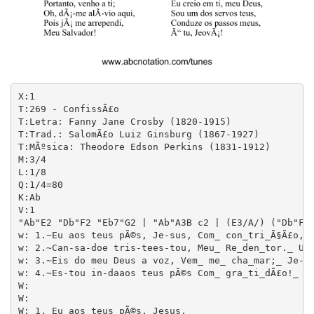
X:1

T:269 - ConfissÃ£o

T:Letra: Fanny Jane Crosby (1820-1915)

T:Trad.: SalomÃ£o Luiz Ginsburg (1867-1927) 

T:MÃºsica: Theodore Edson Perkins (1831-1912)

M:3/4

L:1/8

Q:1/4=80

K:Ab

V:1

"Ab"E2 "Db"F2 "Eb7"G2 | "Ab"A3B c2 | (E3/A/) ("Db"F3
w: 1.~Eu aos teus pÃ©s, Je-sus, Com_ con_tri_Ã§Ã£o,_ 
w: 2.~Can-sa-doe tris-tees-tou, Meu_ Re_den_tor._ Um 
w: 3.~Eis do meu Deus a voz, Vem_ me_ cha_mar;_ Je-su
w: 4.~Es-tou in-daaos teus pÃ©s Com_ gra_ti_dÃ£o!_ Me
W: 

W:

W: 1. Eu aos teus pÃ©s, Jesus,
