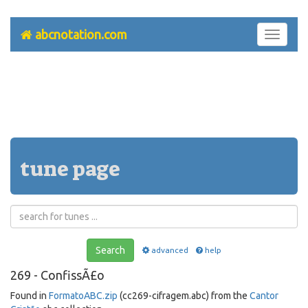
abcnotation.com
Toggle
navigati
tune page
Search
advanced
help
269 - ConfissÃ£o
Found in
FormatoABC.zip
(cc269-cifragem.abc) from the
Cantor