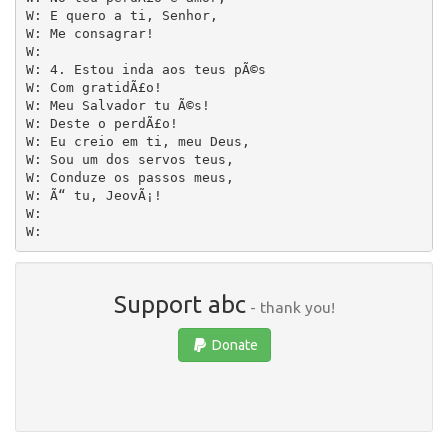
W: E quero a ti, Senhor,

W: Me consagrar!

W: 

W: 4. Estou inda aos teus pÃ©s

W: Com gratidÃ£o!

W: Meu Salvador tu Ã©s!

W: Deste o perdÃ£o!

W: Eu creio em ti, meu Deus,

W: Sou um dos servos teus,

W: Conduze os passos meus,

W: Ã“ tu, JeovÃ¡!

W:        

Support abc
- thank you!
Donate