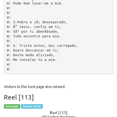
W: Pode bem lavar-me a mim.

W: 

W:

W:

W: 3.Pobre e jÃ¡ desesperado,

W: Ã“ Jesus, confio em ti;

W: SÃ³ por ti abenÃ§oado,

W: Tudo encontro para mim.

W: 

W: 4. Triste estou, mui carregado,

W: Quero descansar em ti;

W: Deste modo aliviado,

W: Me consolas tu a mim.

W: 

Visitors to this tune page also viewed:
Reel [113]
tune page
browse similar