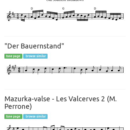
"Der Bauernstand"
tune page
browse similar
Mazurka-valse - Les Valcerves 2 (M.
Perrone)
tune page
browse similar