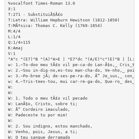
%vocalfont Times-Roman 13.0

X:1

T:271 - SubstituiÃ§Ã£o

T:Letra: William Hepburn Hewitson (1812-1850)

T:MÃºsica: Thomas C. Kelly (1769-1854)

M:4/4

L:1/4

Q:1/4=115

K:Amaj

V:1

"A"c "(E7)"B "(A)"A>E | "E7"dc "(A/E)"c"(E)"B | [L:1/
w: 1.~To-doo meu tÃ£o vil pe-ca-do Lan-Ã§o,_ Cris_to,
w: 2.~Sou in-dig-no,es-tou man-cha-do, Ve-nho,_ pois,
w: 3.~Po-bree jÃ¡ de-ses-pe-ra-do, Ã“ Je_sus,_ con_fi
w: 4.~Tris-tees-tou, mui car-re-ga-do, Que-ro_ des_ca
W: 

W:

W: 1. Todo o meu tÃ£o vil pecado

W: LanÃ§o, Cristo, sobre ti;

W: Ã“ Cordeiro imaculado,

W: Padeceste tu por mim!

W: 

W: 2. Sou indigno, estou manchado,

W: Venho, pois, Jesus, a ti;

W: O teu sangue derramado
