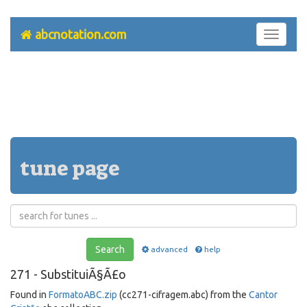
abcnotation.com
Toggle
navigati
tune page
Search
advanced
help
271 - SubstituiÃ§Ã£o
Found in
FormatoABC.zip
(cc271-cifragem.abc) from the
Cantor