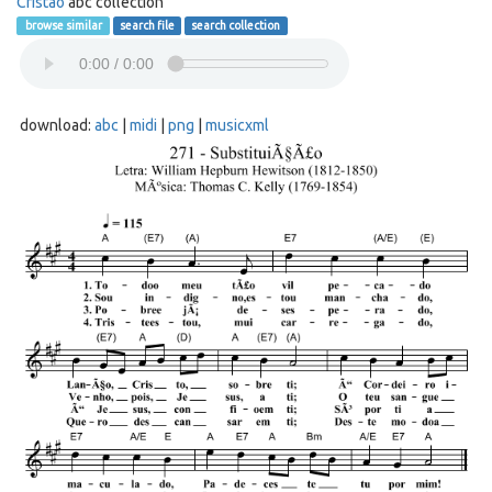
Cristão
abc collection
browse similar
search file
search collection
download:
abc
|
midi
|
png
|
musicxml