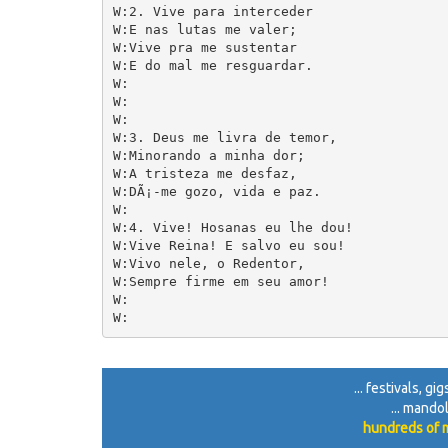
W:2. Vive para interceder

W:E nas lutas me valer;

W:Vive pra me sustentar

W:E do mal me resguardar.

W:

W:

W:

W:3. Deus me livra de temor,

W:Minorando a minha dor;

W:A tristeza me desfaz,

W:DÃ¡-me gozo, vida e paz.

W:

W:4. Vive! Hosanas eu lhe dou!

W:Vive Reina! E salvo eu sou!

W:Vivo nele, o Redentor,

W:Sempre firme em seu amor!

W:

... festivals, g
... mando
hundreds of m