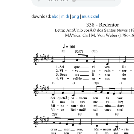
download:
abc
|
midi
|
png
|
musicxml