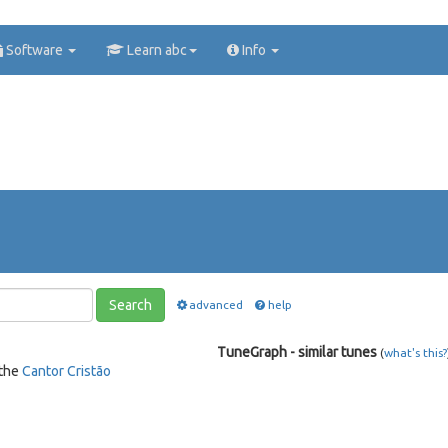
Software
Learn abc
Info
Search
advanced
help
TuneGraph - similar tunes
(
what's this?
 the
Cantor Cristão