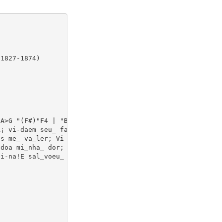
1827-1874)

A>G "(F#)"F4 | "B"D2 F2 "F#"C2 A2 | "C#7"AG FE "F#"F4 | 
¡ vi-daem seu_ fa_vor, Que, sea-qui na cruz_ mor_reu, Re
s me_ va_ler; Vi-ve pra me sus_ten_tar E do mal me res-g
doa mi_nha_ dor; A tris-te-za me_ des_faz, DÃ¡-me go-zo,
i-na!E sal_voeu_ sou! Vi-vo ne-le,o Re_den_tor, Sem-pre 