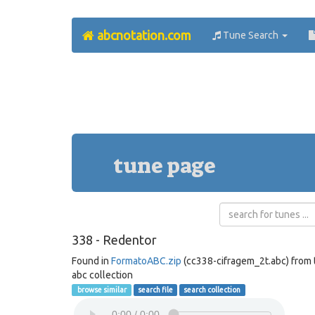
abcnotation.com
Tune Search
tune page
338 - Redentor
Found in
FormatoABC.zip
(cc338-cifragem_2t.abc) from
abc collection
browse similar
search file
search collection