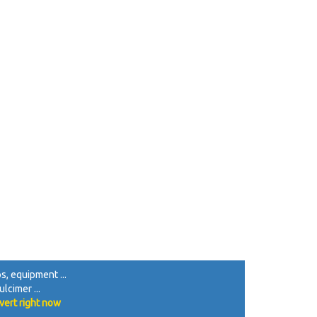
ps, equipment ...
lcimer ...
vert right now