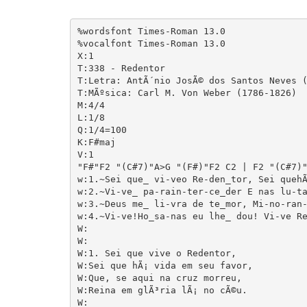
%wordsfont Times-Roman 13.0

%vocalfont Times-Roman 13.0

X:1

T:338 - Redentor

T:Letra: AntÃ´nio JosÃ© dos Santos Neves (
T:MÃºsica: Carl M. Von Weber (1786-1826)

M:4/4

L:1/8

Q:1/4=100

K:F#maj

V:1

"F#"F2 "(C#7)"A>G "(F#)"F2 C2 | F2 "(C#7)"
w:1.~Sei que_ vi-veo Re-den_tor, Sei quehÃ
w:2.~Vi-ve_ pa-rain-ter-ce_der E nas lu-ta
w:3.~Deus me_ li-vra de te_mor, Mi-no-ran-
w:4.~Vi-ve!Ho_sa-nas eu lhe_ dou! Vi-ve Re
W:

W:

W:1. Sei que vive o Redentor,

W:Sei que hÃ¡ vida em seu favor,

W:Que, se aqui na cruz morreu,

W:Reina em glÃ³ria lÃ¡ no cÃ©u.

W:
