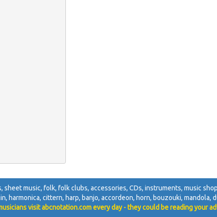
igs, sheet music, folk, folk clubs, accessories, CDs, instruments, music sho
lin, harmonica, cittern, harp, banjo, accordeon, horn, bouzouki, mandola, du
usicians visit abcnotation.com every day - they could be reading your ad