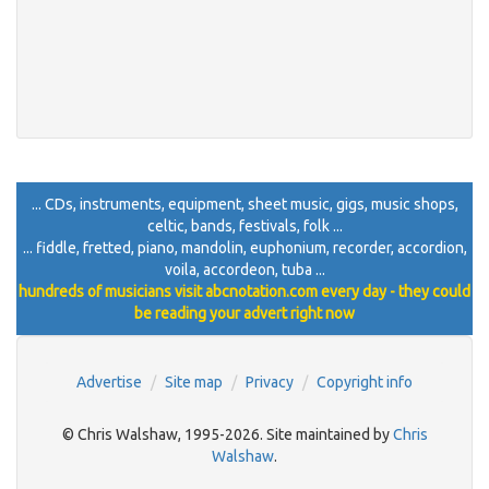
... CDs, instruments, equipment, sheet music, gigs, music shops,
celtic, bands, festivals, folk ...
... fiddle, fretted, piano, mandolin, euphonium, recorder, accordion,
voila, accordeon, tuba ...
hundreds of musicians visit abcnotation.com every day - they could
be reading your advert right now
Advertise
Site map
Privacy
Copyright info
© Chris Walshaw, 1995-2026. Site maintained by
Chris
Walshaw
.