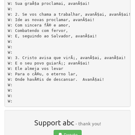
W: Sua graÃ§a proclamai, avanÃ§ai!

W: 

W: 2. Se vos chama a trabalhar, avanÃ§ai, avanÃ§ai!

W: Ide as novas proclamar, avanÃ§ai!

W: Com sincera fÃ© e amor,

W: Combatendo com fervor,

W: E, seguindo ao Salvador, avanÃ§ai!

W:

W:

W: 

W: 3. Cristo avisa que virÃ¡, avanÃ§ai, avanÃ§ai!

W: E o seu povo guiarÃ¡; avanÃ§ai!

W: Ele almeja vos levar

W: Para o cÃ©u, o eterno lar,

W: Onde havÃ©is de descansar.  AvanÃ§ai!

W: 

W:         

W: 				         

Support abc
- thank you!