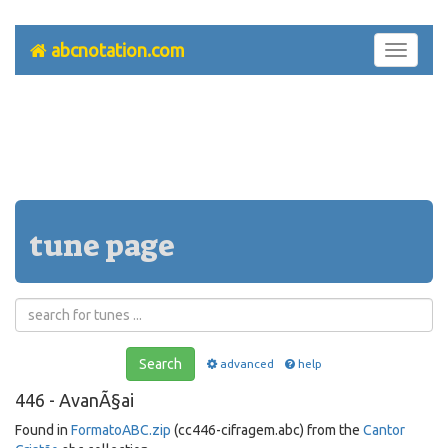
abcnotation.com
Toggle
navigati
tune page
Search
advanced
help
446 - AvanÃ§ai
Found in
FormatoABC.zip
(cc446-cifragem.abc) from the
Cantor