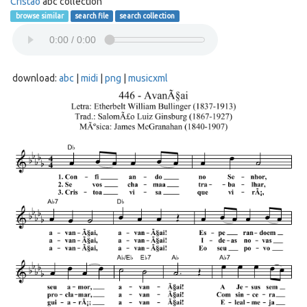
Cristão
abc collection
browse similar
search file
search collection
download:
abc
|
midi
|
png
|
musicxml