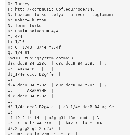
O: Turkey

F: http://compmusic.upf.edu/node/140

N: huzzam--turku--sofyan--aliverin_baglamami--

N: makam= huzzam

N: form= turku

N: usul= sofyan = 4/4

M: 4/4

L: 1/16

K: C _1/4B _3/4e ^3/4f 

Q: 1/4=81

%%MIDI tuningsystem comma53

d3c dccB B4 z2Bc  | d3c dccB B4 z2Bc  | \

w:  ARANA?ME  |   | 

d3_1/4e dccB B2g4fe  | 

w:   | 

d3e dccB B4 z2Bc  | d3c dccB B4 z2Bc  | \

w:   |  ARANA?ME  | 

d3c dccB B4 z2Bc  | 

w:   | 

d3_1/4e dccB B2g4fe  | d3_1/4e dccB B4 agf^e  | 

w:   |   | 

f4 f2f2 f4 f4  | a3g g3f f3e feed  | \

w:  *  A l? ve rin   |  ba? *  la *  ma  | 

d2z2 g2g2 g2f2 e2a2  | 

w:  m?  ça la y?m  *  *  a  | 
