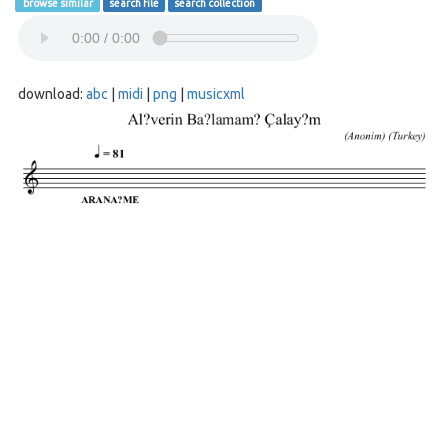
browse similar
search file
search collection
download:
abc
|
midi
|
png
|
musicxml