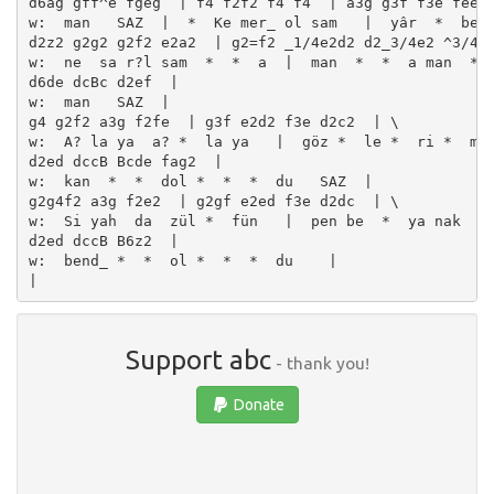
d6ag gff^e fgeg  | f4 f2f2 f4 f4  | a3g g3f f3e feed 
w:  man   SAZ  |  *  Ke mer_ ol sam   |  yâr  *  be *
d2z2 g2g2 g2f2 e2a2  | g2=f2 _1/4e2d2 d2_3/4e2 ^3/4f2
w:  ne  sa r?l sam  *  *  a  |  man  *  *  a man  *  
d6de dcBc d2ef  | 

w:  man   SAZ  | 

g4 g2f2 a3g f2fe  | g3f e2d2 f3e d2c2  | \

w:  A? la ya  a? *  la ya   |  göz *  le *  ri *  me 
d2ed dccB Bcde fag2  | 

w:  kan  *  *  dol *  *  *  du   SAZ  | 

g2g4f2 a3g f2e2  | g2gf e2ed f3e d2dc  | \

w:  Si yah  da  zül *  fün   |  pen be  *  ya nak  * 
d2ed dccB B6z2  | 

w:  bend_ *  *  ol *  *  *  du    | 

Support abc
- thank you!
Donate