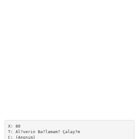
X: 80

T: Al?verin Ba?lamam? Çalay?m

C: (Anonim)
