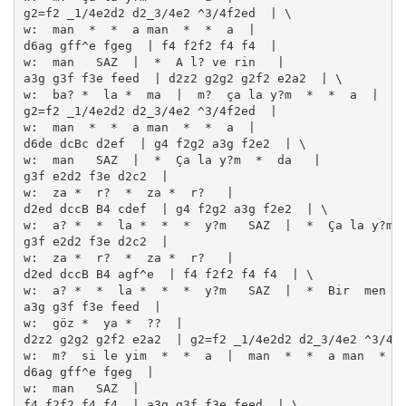
g2=f2 _1/4e2d2 d2_3/4e2 ^3/4f2ed  | \

w:  man  *  *  a man  *  *  a  | 

d6ag gff^e fgeg  | f4 f2f2 f4 f4  | 

w:  man   SAZ  |  *  A l? ve rin   | 

a3g g3f f3e feed  | d2z2 g2g2 g2f2 e2a2  | \

w:  ba? *  la *  ma  |  m?  ça la y?m  *  *  a  | 

g2=f2 _1/4e2d2 d2_3/4e2 ^3/4f2ed  | 

w:  man  *  *  a man  *  *  a  | 

d6de dcBc d2ef  | g4 f2g2 a3g f2e2  | \

w:  man   SAZ  |  *  Ça la y?m  *  da   | 

g3f e2d2 f3e d2c2  | 

w:  za *  r?  *  za *  r?   | 

d2ed dccB B4 cdef  | g4 f2g2 a3g f2e2  | \

w:  a? *  *  la *  *  *  y?m   SAZ  |  *  Ça la y?m  
g3f e2d2 f3e d2c2  | 

w:  za *  r?  *  za *  r?   | 

d2ed dccB B4 agf^e  | f4 f2f2 f4 f4  | \

w:  a? *  *  la *  *  *  y?m   SAZ  |  *  Bir  men di
a3g g3f f3e feed  | 

w:  göz *  ya *  ??  | 

d2z2 g2g2 g2f2 e2a2  | g2=f2 _1/4e2d2 d2_3/4e2 ^3/4f2
w:  m?  si le yim  *  *  a  |  man  *  *  a man  *  *
d6ag gff^e fgeg  | 

w:  man   SAZ  | 

f4 f2f2 f4 f4  | a3g g3f f3e feed  | \
