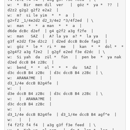
w:  *  Bir  men dil  ver   |  göz *  ya *  ??  | 

d2z2 g2g2 g2f2 e2a2  | 

w:  m?  si le yim  *  *  a  | 

g2=f2 _1/4e2d2 d2_3/4e2 ^3/4f2ed  | \

w:  man  *  *  a man  *  *  a  | 

d6de dcBc d2ef  | g4 g2f2 a3g f2fe  | 

w:  man   SAZ  |  A? la ya  a? *  la ya   | 

g3f e2d2 f3e d2c2  | d2ed dccB Bcde fag2  | 

w:  göz *  le *  ri *  me   |  kan  *  *  dol *  *  *
g2g4f2 a3g f2e2  | g2gf e2ed f3e d2dc  | \

w:  Si yah  da  zül *  fün   |  pen be  *  ya nak  * 
d2ed dccB B4 z2Bc  | 

w:  bend_ *  *  ol *  *  *  du   SAZ  | 

d3c dccB B4 z2Bc  | d3c dccB B4 z2Bc  | \

w:  ARANA?ME  |   | 

d3_1/4e dccB B2g4fe  | 

w:   | 

d3e dccB B4 z2Bc  | d3c dccB B4 z2Bc  | \

w:   |  ARANA?ME  | 

d3c dccB B4 z2Bc  | 

w:   | 

d3_1/4e dccB B2g4fe  | d3_1/4e dccB B4 agf^e  | 

w:   |   | 

f4 f2f2 f4 f4  | a3g g3f f3e feed  | \
