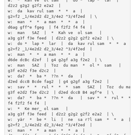
w:  *  Kah ve  ol sam   |  do *  lap *  lar  | 

d2z2 g2g2 g2f2 e2a2  | 

w:  da  kav rul sam  *  *  a  | 

g2=f2 _1/4e2d2 d2_3/4e2 ^3/4f2ed  | \

w:  man  *  *  a man  *  *  a  | 

d6ag gff^e fgeg  | f4 f2f2 f4 f4  | 

w:  man   SAZ  |  *  Kah ve  ol sam   | 

a3g g3f f3e feed  | d2z2 g2g2 g2f2 e2a2  | \

w:  do *  lap *  lar  |  da  kav rul sam  *  *  a  | 
g2=f2 _1/4e2d2 d2_3/4e2 ^3/4f2ed  | 

w:  man  *  *  a man  *  *  a  | 

d6de dcBc d2ef  | g4 g2gf a3g f2e2  | \

w:  man   SAZ  |  Toz  du man  *  ol *  sam   | 

g3f e2d2 f3e d2c2  | 

w:  da?  *  ba *  ??n *  da   | 

d2ed dccB Bcde fag2  | g4 g2gf a3g f2e2  | 

w:  sav *  *  rul *  *  *  sam   SAZ  |  Toz  du man 
g3f e2d2 f3e d2c2  | d2ed dccB B4 agf^e  | \

w:  da?  *  ba *  ??n *  da   |  sav *  *  rul *  *  
f4 f2f2 f4 f4  | 

w:  *  Ke mer_ ol sam   | 

a3g g3f f3e feed  | d2z2 g2g2 g2f2 e2a2  | \

w:  yâr  *  be *  li  |  ne  sa r?l sam  *  *  a  | 

g2=f2 _1/4e2d2 d2_3/4e2 ^3/4f2ed  | 

w:  man  *  *  a man  *  *  a  | 
