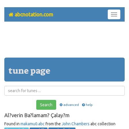
abcnotation.com
Toggle
navigati
tune page
Search
advanced
help
Al?verin Ba?lamam? Çalay?m
Found in
makamu0.abc
from the
John Chambers
abc collection